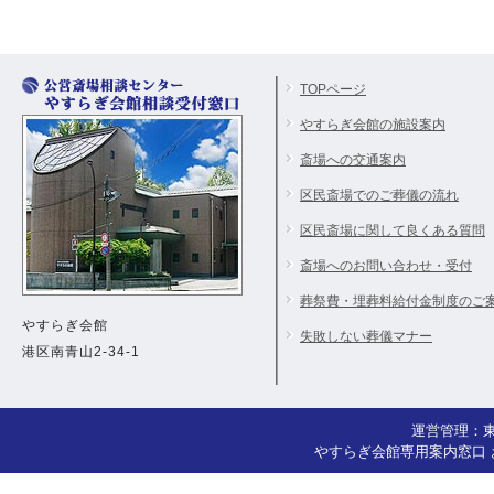
TOPページ
やすらぎ会館の施設案内
斎場への交通案内
区民斎場でのご葬儀の流れ
区民斎場に関して良くある質問
斎場へのお問い合わせ・受付
葬祭費・埋葬料給付金制度のご
やすらぎ会館
失敗しない葬儀マナー
港区南青山2-34-1
運営管理：
やすらぎ会館専用案内窓口 お問