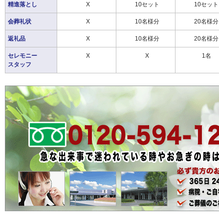
精進落とし
X
10セット
10セット
会葬礼状
X
10名様分
20名様分
返礼品
X
10名様分
20名様分
セレモニー
X
X
1名
スタッフ