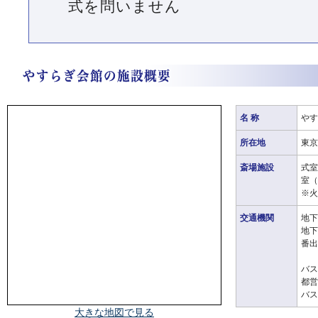
式を問いません
名 称
やす
所在地
東京
斎場施設
式室
室（
※火
交通機関
地下
地下
番出
バス
都営
バス
大きな地図で見る