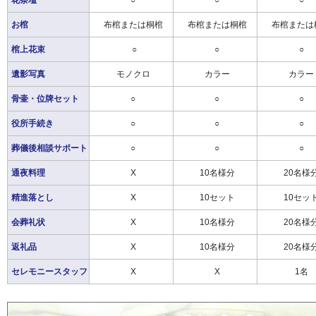
花祭壇
○
○
○
お棺
布棺または桐棺
布棺または桐棺
布棺または
棺上花束
○
○
○
遺影写真
モノクロ
カラー
カラー
骨壷・位牌セット
○
○
○
役所手続き
○
○
○
葬儀後相談サポート
○
○
○
通夜料理
X
10名様分
20名様
精進落とし
X
10セット
10セッ
会葬礼状
X
10名様分
20名様
返礼品
X
10名様分
20名様
セレモニースタッフ
X
X
1名