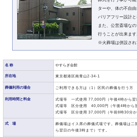
ターや、体の不自由
バリアフリー設計と
また、公営斎場なの
行うことが出来ます
※火葬場は併設され
名 称
やすらぎ会館
所在地
東京都港区南青山2-34-1
葬儀利用の場合
ご利用できる方は（1）区民の葬儀を行う方 
利用時間と料金
式場等 一式使用 77,000円（午後4時から
式場等 区分使用 40,000円（午後4時から
式場等 区分使用 37,000円（午前8時30分
式 場
葬儀場はイス席の葬儀式場です。葬儀場は二箇所
ら翌日の午後3時まで）です。