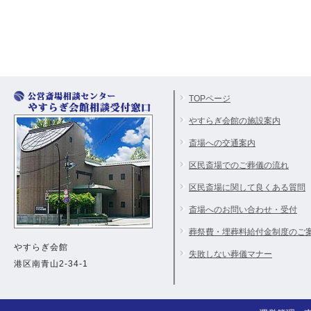
TOPページ
やすらぎ会館の施設案内
斎場への交通案内
区民斎場でのご葬儀の流れ
区民斎場に関して良くある質問
斎場へのお問い合わせ・受付
葬祭費・埋葬料給付金制度のご
やすらぎ会館
失敗しない葬儀マナー
港区南青山2-34-1