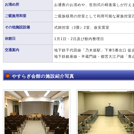
お清め所
お通夜のお清めや、告別式の精進落しが行え
ご親族用和室
ご親族様用の控室として利用可能な家族控室2
その他施設設備
式師控室（3畳）2室、仮安置室
休館日
1月1日・2日及び館内整理日
交通案内
地下鉄千代田線「乃木坂駅」下車5番出口 徒
地下鉄銀座線・半蔵門線・都営大江戸線「青山
やすらぎ会館の施設紹介写真