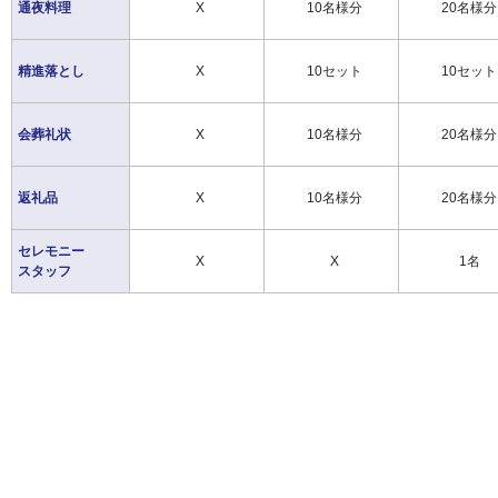
通夜料理
X
10名様分
20名様分
精進落とし
X
10セット
10セット
会葬礼状
X
10名様分
20名様分
返礼品
X
10名様分
20名様分
セレモニー
X
X
1名
スタッフ