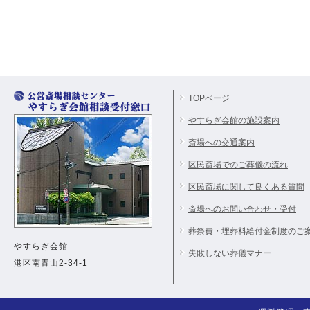
TOPページ
やすらぎ会館の施設案内
斎場への交通案内
区民斎場でのご葬儀の流れ
区民斎場に関して良くある質問
斎場へのお問い合わせ・受付
葬祭費・埋葬料給付金制度のご
やすらぎ会館
失敗しない葬儀マナー
港区南青山2-34-1