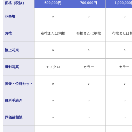
価格（税抜）
500,000円
700,000円
1,000,00
花祭壇
○
○
○
お棺
布棺または桐棺
布棺または桐棺
布棺または
棺上花束
○
○
○
遺影写真
モノクロ
カラー
カラー
骨壷・位牌セット
○
○
○
役所手続き
○
○
○
葬儀後相談
○
○
○